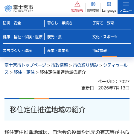
緊急情報
閲覧支援
Language
メニュー
防災・安全
暮らし・手続き
子育て・教育
健康・福祉・保険・医療
観光・食
文化・スポーツ
まちづくり・環境
産業・事業者
市政情報
富士宮市トップページ
>
市政情報
>
市の取り組み
>
シティセール
ス
>
移住・定住
> 移住定住推進地域の紹介
ページID：7027
更新日：2026年7月13日
移住定住推進地域の紹介
移住定住推進地域は、自治会の役員や地元の有志等が中心