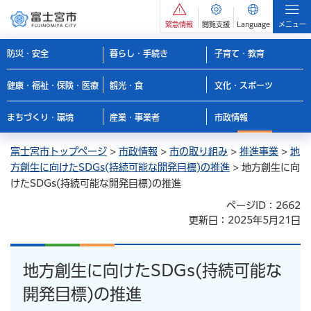
緊急情報
閲覧支援
Language
メニュー
防災・安全
暮らし・手続き
子育て・教育
健康・福祉・保険・医療
観光・食
文化・スポーツ
まちづくり・環境
産業・事業者
市政情報
富士宮市トップページ
>
市政情報
>
市の取り組み
>
推進事業
>
地
方創生に向けたSDGs(持続可能な開発目標)の推進
> 地方創生に向
けたSDGs(持続可能な開発目標)の推進
ページID：2662
更新日：2025年5月21日
地方創生に向けたSDGs(持続可能な
開発目標)の推進