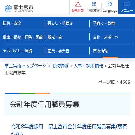
緊急情報
閲覧支援
Language
メニュー
防災・安全
暮らし・手続き
子育て・教育
健康・福祉・保険・医療
観光・食
文化・スポーツ
まちづくり・環境
産業・事業者
市政情報
富士宮市トップページ
>
市政情報
>
人事・採用情報
> 会計年度任
用職員募集
ページID：4689
会計年度任用職員募集
令和8年度採用 富士宮市会計年度任用職員募集(専門
行政)