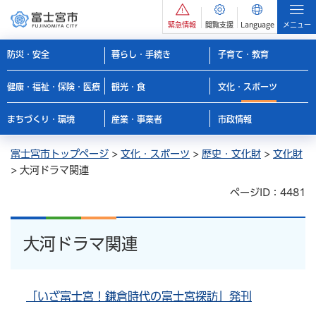
緊急情報
閲覧支援
Language
メニュー
防災・安全
暮らし・手続き
子育て・教育
健康・福祉・保険・医療
観光・食
文化・スポーツ
まちづくり・環境
産業・事業者
市政情報
富士宮市トップページ
>
文化・スポーツ
>
歴史・文化財
>
文化財
> 大河ドラマ関連
ページID：4481
大河ドラマ関連
「いざ富士宮！鎌倉時代の富士宮探訪」発刊