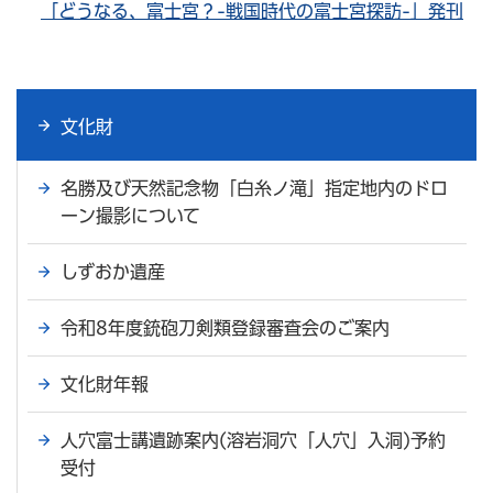
「どうなる、富士宮？-戦国時代の富士宮探訪-」発刊
文化財
名勝及び天然記念物「白糸ノ滝」指定地内のドロ
ーン撮影について
しずおか遺産
令和8年度銃砲刀剣類登録審査会のご案内
文化財年報
人穴富士講遺跡案内(溶岩洞穴「人穴」入洞)予約
受付