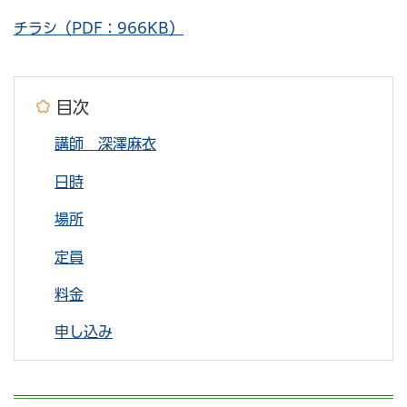
チラシ（PDF：966KB）
目次
講師 深澤麻衣
日時
場所
定員
料金
申し込み