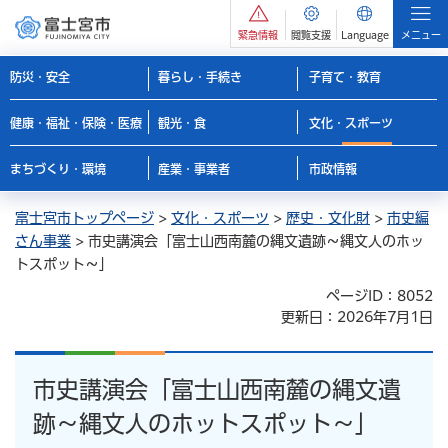
緊急情報
閲覧支援
Language
メニュー
防災・安全
暮らし・手続き
子育て・教育
健康・福祉・保険・医療
観光・食
文化・スポーツ
まちづくり・環境
産業・事業者
市政情報
富士宮市トップページ
>
文化・スポーツ
>
歴史・文化財
>
市史編
さん事業
> 市史講演会「富士山西南麓の縄文遺跡～縄文人のホッ
トスポット～」
ページID：8052
更新日：2026年7月1日
市史講演会「富士山西南麓の縄文遺
跡～縄文人のホットスポット～」