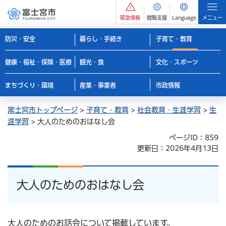
緊急情報
閲覧支援
Language
メニュー
防災・安全
暮らし・手続き
子育て・教育
健康・福祉・保険・医療
観光・食
文化・スポーツ
まちづくり・環境
産業・事業者
市政情報
富士宮市トップページ
>
子育て・教育
>
社会教育・生涯学習
>
生
涯学習
> 大人のためのおはなし会
ページID：859
更新日：2026年4月13日
大人のためのおはなし会
大人のためのお話会について掲載しています。