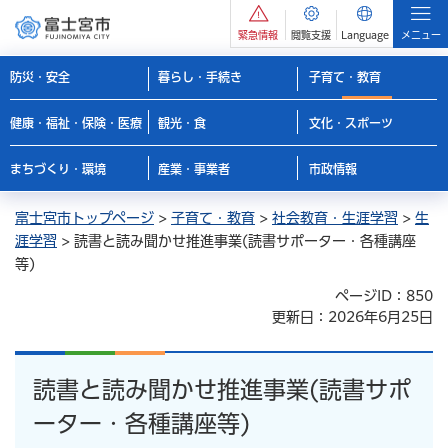
緊急情報
閲覧支援
Language
メニュー
防災・安全
暮らし・手続き
子育て・教育
健康・福祉・保険・医療
観光・食
文化・スポーツ
まちづくり・環境
産業・事業者
市政情報
富士宮市トップページ
>
子育て・教育
>
社会教育・生涯学習
>
生
涯学習
> 読書と読み聞かせ推進事業(読書サポーター・各種講座
等)
ページID：850
更新日：2026年6月25日
読書と読み聞かせ推進事業(読書サポ
ーター・各種講座等)