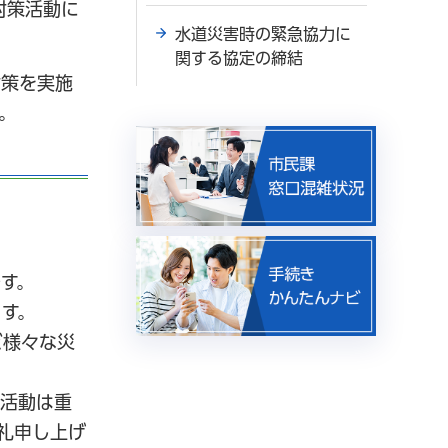
対策活動に
水道災害時の緊急協力に
関する協定の締結
対策を実施
。
す。
す。
ど様々な災
策活動は重
礼申し上げ