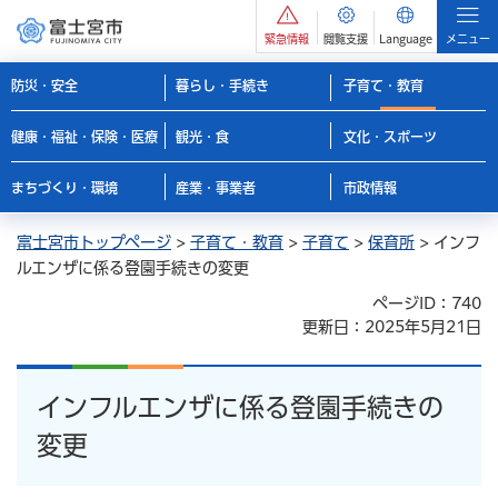
緊急情報
閲覧支援
Language
メニュー
防災・安全
暮らし・手続き
子育て・教育
健康・福祉・保険・医療
観光・食
文化・スポーツ
まちづくり・環境
産業・事業者
市政情報
富士宮市トップページ
>
子育て・教育
>
子育て
>
保育所
> インフ
ルエンザに係る登園手続きの変更
ページID：740
更新日：2025年5月21日
インフルエンザに係る登園手続きの
変更