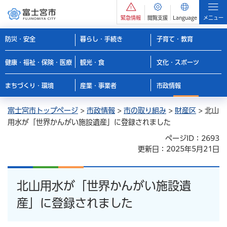
緊急情報
閲覧支援
Language
メニュー
防災・安全
暮らし・手続き
子育て・教育
健康・福祉・保険・医療
観光・食
文化・スポーツ
まちづくり・環境
産業・事業者
市政情報
富士宮市トップページ
>
市政情報
>
市の取り組み
>
財産区
> 北山
用水が「世界かんがい施設遺産」に登録されました
ページID：2693
更新日：2025年5月21日
北山用水が「世界かんがい施設遺
産」に登録されました