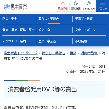
緊急情報
閲覧支援
Language
メニュー
防災・安全
暮らし・手続き
子育て・教育
健康・福祉・保険・医療
観光・食
文化・スポーツ
まちづくり・環境
産業・事業者
市政情報
富士宮市トップページ
>
暮らし・手続き
>
相談
>
消費者教育
> 消
費者啓発用DVD等の貸出
ページID：591
更新日：2025年5月21日
消費者啓発用DVD等の貸出
消費者啓発用DVD等を貸し出しています。