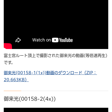
富士宮ルート頂上で撮影された御来光の動画(等倍速再生)
です。
御来光(00158-1(1x))動画のダウンロード（ZIP：
20,663KB）
御来光(00158-2(4x))