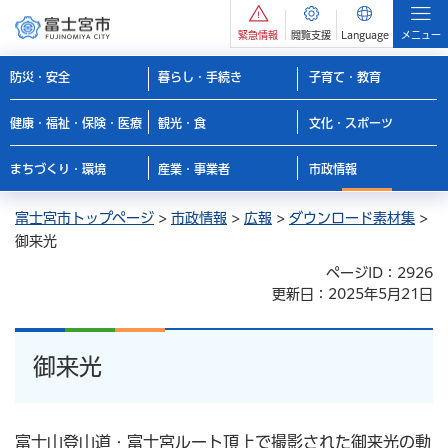
緊急情報
閲覧支援
Language
メニュー
防災・安全
暮らし・手続き
子育て・教育
健康・福祉・保険・医療
観光・食
文化・スポーツ
まちづくり・環境
産業・事業者
市政情報
富士宮市トップページ
>
市政情報
>
広報
>
ダウンロード素材集
>
御来光
ページID：2926
更新日：2025年5月21日
御来光
富士山登山道・富士宮ルート頂上で撮影された御来光の動