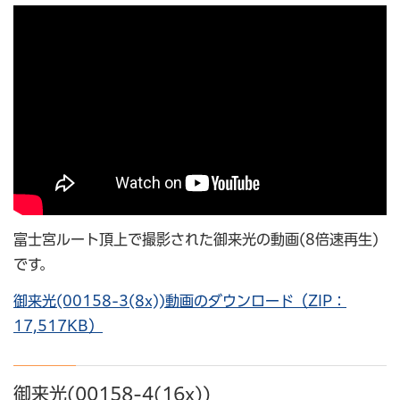
富士宮ルート頂上で撮影された御来光の動画(8倍速再生)
です。
御来光(00158-3(8x))動画のダウンロード（ZIP：
17,517KB）
御来光(00158-4(16x))