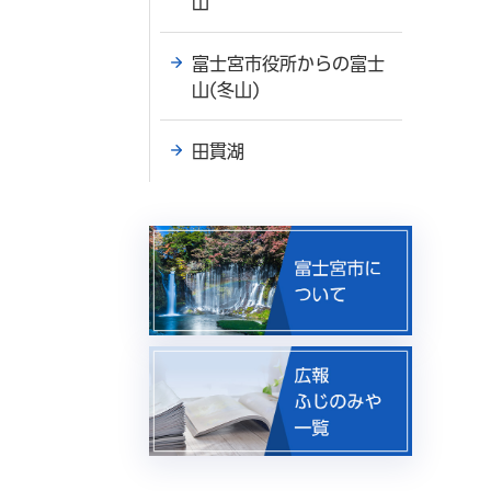
山
富士宮市役所からの富士
山(冬山)
田貫湖