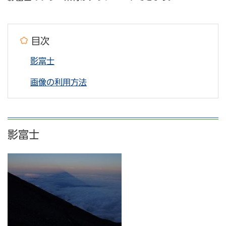
目次
影富士
画像の利用方法
影富士