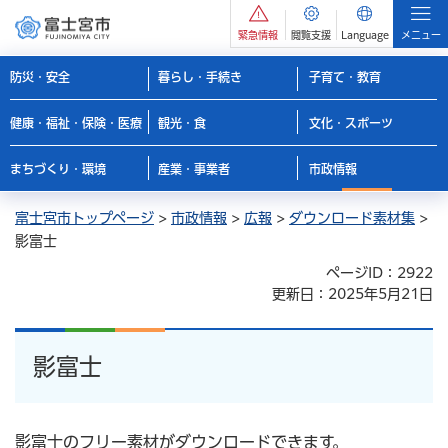
緊急情報
閲覧支援
Language
メニュー
防災・安全
暮らし・手続き
子育て・教育
健康・福祉・保険・医療
観光・食
文化・スポーツ
まちづくり・環境
産業・事業者
市政情報
富士宮市トップページ
>
市政情報
>
広報
>
ダウンロード素材集
>
影富士
ページID：2922
更新日：2025年5月21日
影富士
影富士のフリー素材がダウンロードできます。