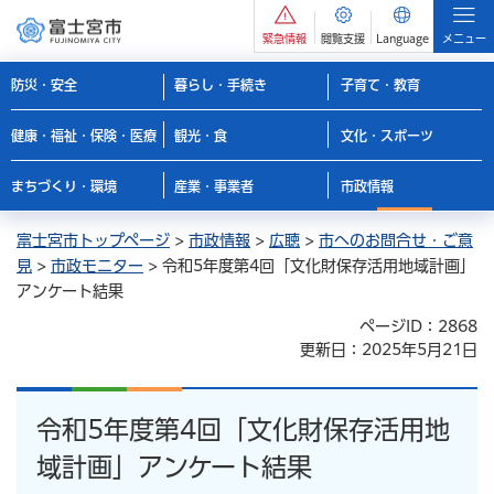
緊急情報
閲覧支援
Language
メニュー
防災・安全
暮らし・手続き
子育て・教育
健康・福祉・保険・医療
観光・食
文化・スポーツ
まちづくり・環境
産業・事業者
市政情報
富士宮市トップページ
>
市政情報
>
広聴
>
市へのお問合せ・ご意
見
>
市政モニター
> 令和5年度第4回「文化財保存活用地域計画」
アンケート結果
ページID：2868
更新日：2025年5月21日
令和5年度第4回「文化財保存活用地
域計画」アンケート結果