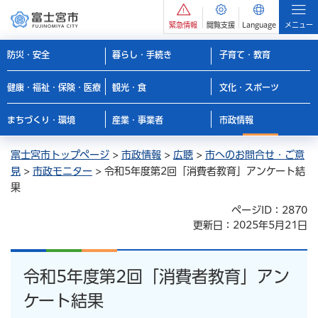
緊急情報
閲覧支援
Language
メニュー
防災・安全
暮らし・手続き
子育て・教育
健康・福祉・保険・医療
観光・食
文化・スポーツ
まちづくり・環境
産業・事業者
市政情報
富士宮市トップページ
>
市政情報
>
広聴
>
市へのお問合せ・ご意
見
>
市政モニター
> 令和5年度第2回「消費者教育」アンケート結
果
ページID：2870
更新日：2025年5月21日
令和5年度第2回「消費者教育」アン
ケート結果