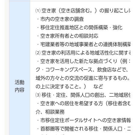
⑴ 空き家（空き店舗含む。）の掘り起こしに
・市内の空き家の調査
・移住定住推進地区との関係構築・強化
・空き家所有者との相談対応
・宅建業者等の地域事業者との連携体制構築
⑵ 空き家の利活用による地域活性化に関する
・空き家を活用した新たな拠点づくり（例：
ク・コワーキングスペース、飲食店などで、
域外の方々との交流の促進に寄与するもの。
活動
の上に決定すること。） など
内容
⑶ 移住・定住、関係人口の創出、二地域居住
・空き家への居住を希望する方（移住者含む
介、相談業務
・市移住定住ポータルサイトへの空き家情報
・首都圏等で開催される移住・関係人口・二