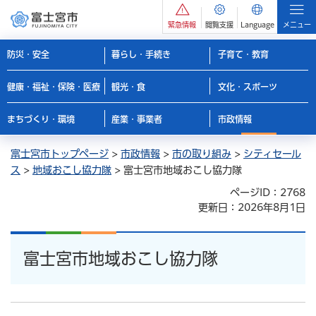
緊急情報
閲覧支援
Language
メニュー
防災・安全
暮らし・手続き
子育て・教育
健康・福祉・保険・医療
観光・食
文化・スポーツ
まちづくり・環境
産業・事業者
市政情報
富士宮市トップページ
>
市政情報
>
市の取り組み
>
シティセール
ス
>
地域おこし協力隊
> 富士宮市地域おこし協力隊
ページID：2768
更新日：2026年8月1日
富士宮市地域おこし協力隊