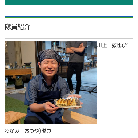
隊員紹介
川上 敦也(か
わかみ あつや)隊員