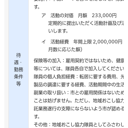
す。
ア 活動の対価 月額 233,000円
定期的に提出いただく活動計画及び活
いします。
イ 活動経費 年間上限 2,000,000円（
月数に応じた額）
待
保険等の加入：雇用契約ではないため、健康
遇・
等については、隊員各自で加入してください
勤務
条件
隊員の個人負担経費：転居に要する費用、光
等
製品の調達に要する経費、活動期間中の生活
副業の取り扱い：市との雇用関係はないため
ことは妨げません。ただし、地域おこし協力
託業務遂行の支障にならないよう市が認める
す。
その他：地域おこし協力隊員としてふさわし