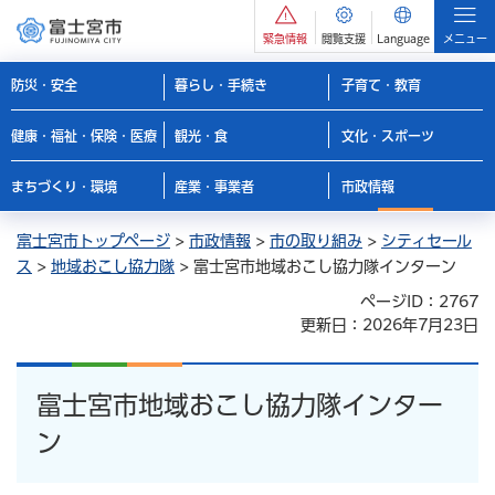
緊急情報
閲覧支援
Language
メニュー
防災・安全
暮らし・手続き
子育て・教育
健康・福祉・保険・医療
観光・食
文化・スポーツ
まちづくり・環境
産業・事業者
市政情報
富士宮市トップページ
>
市政情報
>
市の取り組み
>
シティセール
ス
>
地域おこし協力隊
> 富士宮市地域おこし協力隊インターン
ページID：2767
更新日：2026年7月23日
富士宮市地域おこし協力隊インター
ン