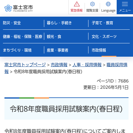
緊急情報
閲覧支援
Language
メニュー
防災・安全
暮らし・手続き
子育て・教育
健康・福祉・保険・医療
観光・食
文化・スポーツ
まちづくり・環境
産業・事業者
市政情報
富士宮市トップページ
>
市政情報
>
人事・採用情報
>
職員採用情
報
> 令和8年度職員採用試験案内(春日程)
ページID：7686
更新日：2026年5月1日
令和8年度職員採用試験案内(春日程)
令和8年度職員採用試験案内(春日程)についてご案内しま