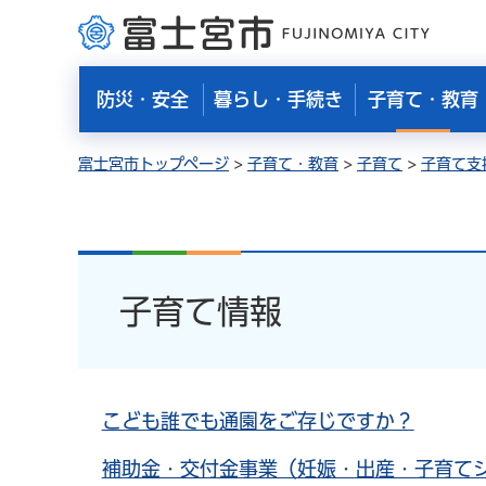
富士宮市
防災・安全
暮らし・手続き
子育て・教育
富士宮市トップページ
>
子育て・教育
>
子育て
>
子育て支
子育て情報
こども誰でも通園をご存じですか？
補助金・交付金事業（妊娠・出産・子育て