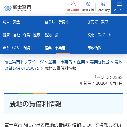
緊急情報
閲覧支援
Language
メニュー
防災・安全
暮らし・手続き
子育て・教育
健康・福祉・保険・医療
観光・食
文化・スポーツ
まちづくり・環境
産業・事業者
市政情報
富士宮市トップページ
>
産業・事業者
>
産業
>
農業委員会
>
農地
の貸し借りについて
> 農地の賃借料情報
ページID：2282
更新日：2026年6月1日
農地の賃借料情報
富士宮市内における農地の賃借料情報について掲載してい