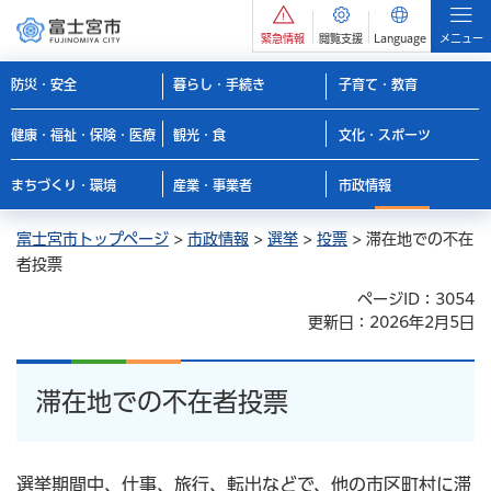
緊急情報
閲覧支援
Language
メニュー
防災・安全
暮らし・手続き
子育て・教育
健康・福祉・保険・医療
観光・食
文化・スポーツ
まちづくり・環境
産業・事業者
市政情報
富士宮市トップページ
>
市政情報
>
選挙
>
投票
> 滞在地での不在
者投票
ページID：3054
更新日：2026年2月5日
滞在地での不在者投票
選挙期間中、仕事、旅行、転出などで、他の市区町村に滞