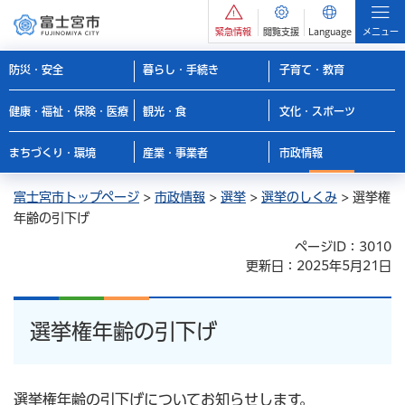
緊急情報
閲覧支援
Language
メニュー
防災・安全
暮らし・手続き
子育て・教育
健康・福祉・保険・医療
観光・食
文化・スポーツ
まちづくり・環境
産業・事業者
市政情報
富士宮市トップページ
>
市政情報
>
選挙
>
選挙のしくみ
> 選挙権
年齢の引下げ
ページID：3010
更新日：2025年5月21日
選挙権年齢の引下げ
選挙権年齢の引下げについてお知らせします。