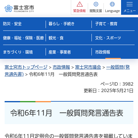
緊急情報
閲覧支援
Language
メニュー
防災・安全
暮らし・手続き
子育て・教育
健康・福祉・保険・医療
観光・食
文化・スポーツ
まちづくり・環境
産業・事業者
市政情報
富士宮市トップページ
>
市政情報
>
富士宮市議会
>
一般質問(発
言通告書)
> 令和6年11月 一般質問発言通告表
ページID：3982
更新日：2025年5月21日
令和6年11月 一般質問発言通告表
令和6年11月定例会の一般質問発言通告表を掲載していま