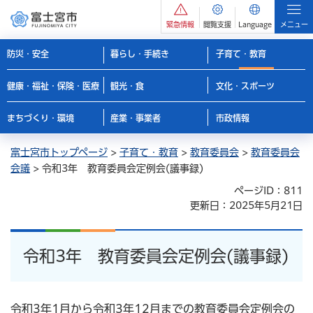
緊急情報
閲覧支援
Language
メニュー
防災・安全
暮らし・手続き
子育て・教育
健康・福祉・保険・医療
観光・食
文化・スポーツ
まちづくり・環境
産業・事業者
市政情報
富士宮市トップページ
>
子育て・教育
>
教育委員会
>
教育委員会
会議
> 令和3年 教育委員会定例会(議事録)
ページID：811
更新日：2025年5月21日
令和3年 教育委員会定例会(議事録)
令和3年1月から令和3年12月までの教育委員会定例会の