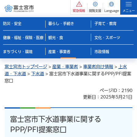
緊急情報
閲覧支援
Language
メニュー
防災・安全
暮らし・手続き
子育て・教育
健康・福祉・保険・医療
観光・食
文化・スポーツ
まちづくり・環境
産業・事業者
市政情報
富士宮市トップページ
>
産業・事業者
>
事業者向け情報
>
上水
道・下水道
>
下水道
> 富士宮市下水道事業に関するPPP/PFI提案
窓口
ページID：2190
更新日：2025年5月21日
富士宮市下水道事業に関する
PPP/PFI提案窓口