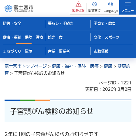
緊急情報
閲覧支援
Language
メニュー
防災・安全
暮らし・手続き
子育て・教育
健康・福祉・保険・医療
観光・食
文化・スポーツ
まちづくり・環境
産業・事業者
市政情報
富士宮市トップページ
>
健康・福祉・保険・医療
>
健康
>
健康診
査
> 子宮頸がん検診のお知らせ
ページID：1221
更新日：2026年3月2日
子宮頸がん検診のお知らせ
2年に1回の子宮頸がん検診のお知らせです。