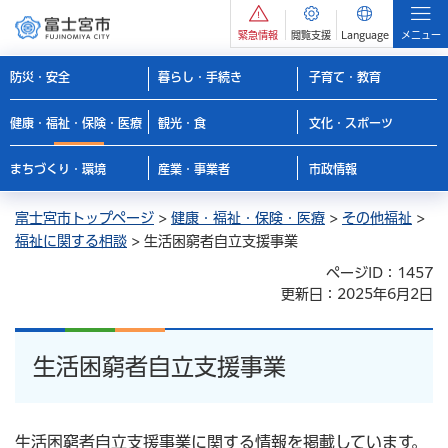
緊急情報
閲覧支援
Language
メニュー
防災・安全
暮らし・手続き
子育て・教育
健康・福祉・保険・医療
観光・食
文化・スポーツ
まちづくり・環境
産業・事業者
市政情報
富士宮市トップページ
>
健康・福祉・保険・医療
>
その他福祉
>
福祉に関する相談
> 生活困窮者自立支援事業
ページID：1457
更新日：2025年6月2日
生活困窮者自立支援事業
生活困窮者自立支援事業に関する情報を掲載しています。