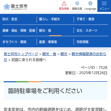
緊急情報
閲覧支援
Language
メニュー
防災・安全
暮らし・手続き
子育て・教育
健康・福祉・保険・医療
観光・食
文化・スポーツ
まちづくり・環境
産業・事業者
市政情報
富士宮市トップページ
>
観光・食
>
観光
>
観光情報関連のお知ら
せ
> 初詣に来られる皆様へ
ページID：7528
更新日：2025年12月26日
臨時駐車場をご利用ください
年末年始は、市内の幹線道路をはじめ、道路が大変混雑し