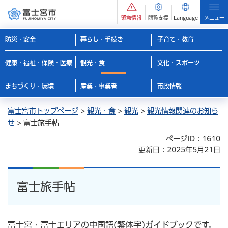
緊急情報
閲覧支援
Language
メニュー
防災・安全
暮らし・手続き
子育て・教育
健康・福祉・保険・医療
観光・食
文化・スポーツ
まちづくり・環境
産業・事業者
市政情報
富士宮市トップページ
>
観光・食
>
観光
>
観光情報関連のお知ら
せ
> 富士旅手帖
ページID：1610
更新日：2025年5月21日
富士旅手帖
富士宮・富士エリアの中国語(繁体字)ガイドブックです。