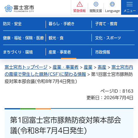
緊急情報
閲覧支援
Language
メニュー
防災・安全
暮らし・手続き
子育て・教育
健康・福祉・保険・医療
観光・食
文化・スポーツ
まちづくり・環境
産業・事業者
市政情報
富士宮市トップページ
>
産業・事業者
>
産業
>
畜産
>
富士宮市内
の農場で発生した豚熱(CSF)に関わる情報
> 第1回富士宮市豚熱防
疫対策本部会議(令和8年7月4日発生)
ページID：8163
更新日：2026年7月4日
第1回富士宮市豚熱防疫対策本部会
議(令和8年7月4日発生)