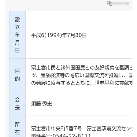
設
立
年
平成6(1994)年7月30日
月
日
富士宮市民と諸外国国民との友好親善を基調と
目
ツ、産業経済等の幅広い国際交流を推進し、国
的
の発展に寄与するとともに、世界平和に貢献す
会
須藤 秀忠
長
所
富士宮市中央町5番7号 富士宮駅前交流センタ
在
電話番号:0544-22-8111