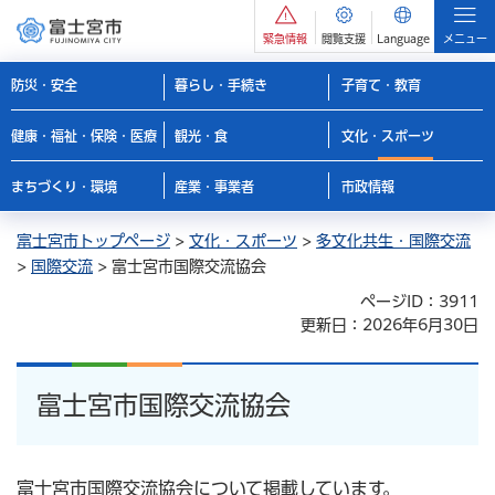
緊急情報
閲覧支援
Language
メニュー
防災・安全
暮らし・手続き
子育て・教育
健康・福祉・保険・医療
観光・食
文化・スポーツ
まちづくり・環境
産業・事業者
市政情報
富士宮市トップページ
>
文化・スポーツ
>
多文化共生・国際交流
>
国際交流
> 富士宮市国際交流協会
ページID：3911
更新日：2026年6月30日
富士宮市国際交流協会
富士宮市国際交流協会について掲載しています。