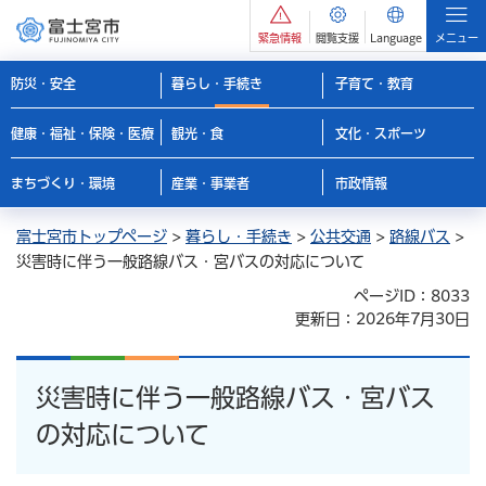
緊急情報
閲覧支援
Language
メニュー
防災・安全
暮らし・手続き
子育て・教育
健康・福祉・保険・医療
観光・食
文化・スポーツ
まちづくり・環境
産業・事業者
市政情報
富士宮市トップページ
>
暮らし・手続き
>
公共交通
>
路線バス
>
災害時に伴う一般路線バス・宮バスの対応について
ページID：8033
更新日：2026年7月30日
災害時に伴う一般路線バス・宮バス
の対応について