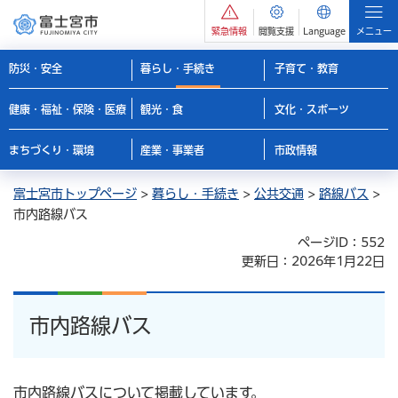
緊急情報
閲覧支援
Language
メニュー
防災・安全
暮らし・手続き
子育て・教育
健康・福祉・保険・医療
観光・食
文化・スポーツ
まちづくり・環境
産業・事業者
市政情報
富士宮市トップページ
>
暮らし・手続き
>
公共交通
>
路線バス
>
市内路線バス
ページID：552
更新日：2026年1月22日
市内路線バス
市内路線バスについて掲載しています。