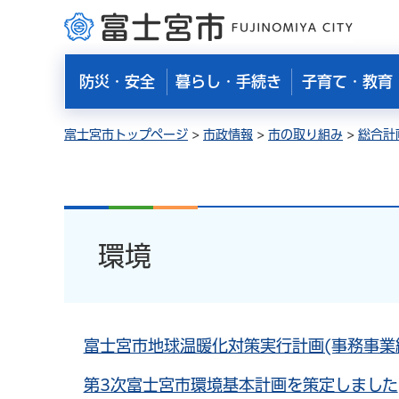
富士宮市
防災・安全
暮らし・手続き
子育て・教育
富士宮市トップページ
>
市政情報
>
市の取り組み
>
総合計
環境
富士宮市地球温暖化対策実行計画(事務事業
第3次富士宮市環境基本計画を策定しました