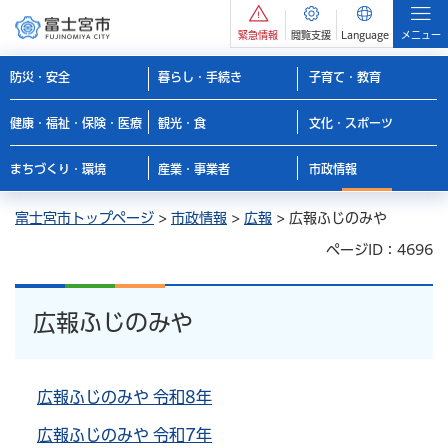
緊急情報
閲覧支援
Language
メニュー
防災・安全
暮らし・手続き
子育て・教育
健康・福祉・保険・医療
観光・食
文化・スポーツ
まちづくり・環境
産業・事業者
市政情報
富士宮市トップページ
>
市政情報
>
広報
> 広報ふじのみや
ページID：4696
広報ふじのみや
広報ふじのみや 令和8年
広報ふじのみや 令和7年