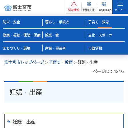
緊急情報
閲覧支援
Language
メニュー
防災・安全
暮らし・手続き
子育て・教育
健康・福祉・保険・医療
観光・食
文化・スポーツ
まちづくり・環境
産業・事業者
市政情報
富士宮市トップページ
>
子育て・教育
> 妊娠・出産
ページID：4216
妊娠・出産
妊娠・出産