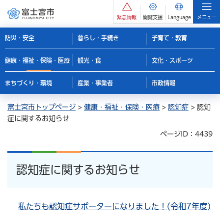
緊急情報
閲覧支援
Language
メニュー
防災・安全
暮らし・手続き
子育て・教育
健康・福祉・保険・医療
観光・食
文化・スポーツ
まちづくり・環境
産業・事業者
市政情報
富士宮市トップページ
>
健康・福祉・保険・医療
>
認知症
> 認知
症に関するお知らせ
ページID：4439
認知症に関するお知らせ
私たちも認知症サポーターになりました！(令和7年度)