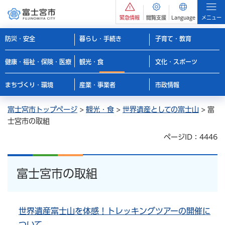
緊急情報
閲覧支援
Language
メニュー
防災・安全
暮らし・手続き
子育て・教育
健康・福祉・保険・医療
観光・食
文化・スポーツ
まちづくり・環境
産業・事業者
市政情報
富士宮市トップページ
>
観光・食
>
世界遺産としての富士山
> 富
士宮市の取組
ページID：4446
富士宮市の取組
世界遺産富士山を体感！トレッキングツアーの開催に
ついて