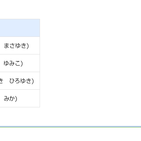
 まさゆき)
 ゆみこ)
き ひろゆき)
 みか)