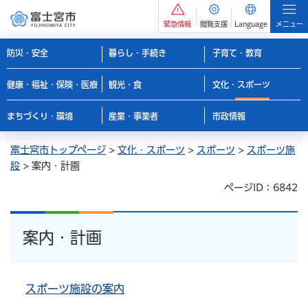
緊急情報
閲覧支援
Language
メニュー
防災・安全
暮らし・手続き
子育て・教育
健康・福祉・保険・医療
観光・食
文化・スポーツ
まちづくり・環境
産業・事業者
市政情報
富士宮市トップページ
>
文化・スポーツ
>
スポーツ
>
スポーツ施
設
> 案内・計画
ページID：6842
案内・計画
スポーツ施設の案内