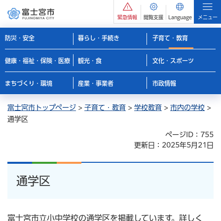
緊急情報
閲覧支援
Language
メニュー
防災・安全
暮らし・手続き
子育て・教育
健康・福祉・保険・医療
観光・食
文化・スポーツ
まちづくり・環境
産業・事業者
市政情報
富士宮市トップページ
>
子育て・教育
>
学校教育
>
市内の学校
>
通学区
ページID：755
更新日：2025年5月21日
通学区
富士宮市立小中学校の通学区を掲載しています。詳しく