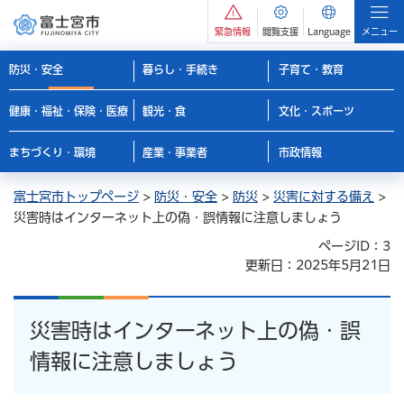
緊急情報
閲覧支援
Language
メニュー
防災・安全
暮らし・手続き
子育て・教育
健康・福祉・保険・医療
観光・食
文化・スポーツ
まちづくり・環境
産業・事業者
市政情報
富士宮市トップページ
>
防災・安全
>
防災
>
災害に対する備え
>
災害時はインターネット上の偽・誤情報に注意しましょう
ページID：3
更新日：2025年5月21日
災害時はインターネット上の偽・誤
情報に注意しましょう