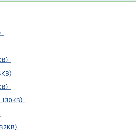
）
KB）
4KB）
KB）
130KB）
）
32KB）