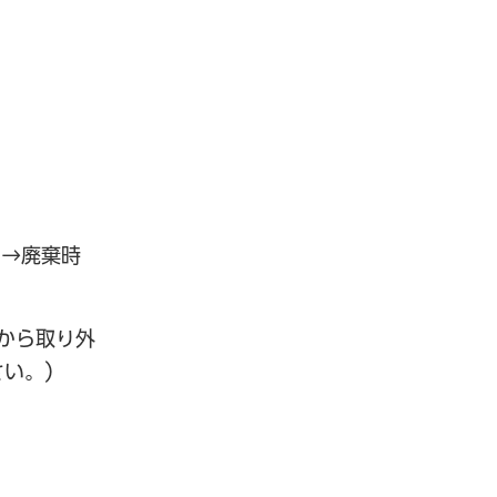
 →廃棄時
から取り外
さい。）