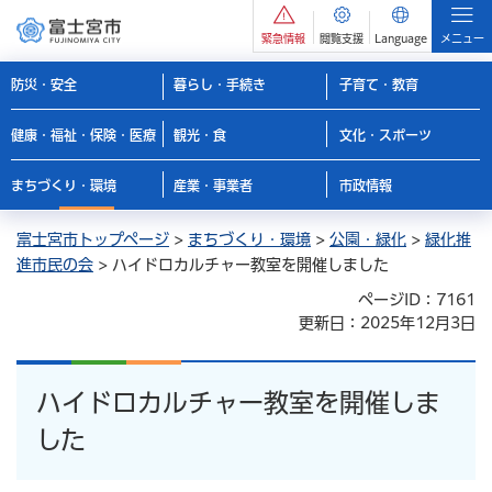
緊急情報
閲覧支援
Language
メニュー
防災・安全
暮らし・手続き
子育て・教育
健康・福祉・保険・医療
観光・食
文化・スポーツ
まちづくり・環境
産業・事業者
市政情報
富士宮市トップページ
>
まちづくり・環境
>
公園・緑化
>
緑化推
進市民の会
> ハイドロカルチャー教室を開催しました
ページID：7161
更新日：2025年12月3日
ハイドロカルチャー教室を開催しま
した