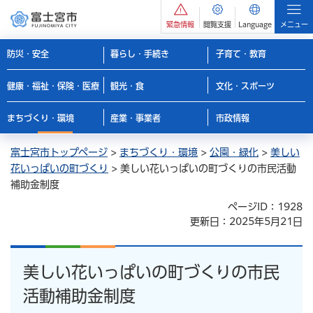
緊急情報
閲覧支援
Language
メニュー
防災・安全
暮らし・手続き
子育て・教育
健康・福祉・保険・医療
観光・食
文化・スポーツ
まちづくり・環境
産業・事業者
市政情報
富士宮市トップページ
>
まちづくり・環境
>
公園・緑化
>
美しい
花いっぱいの町づくり
> 美しい花いっぱいの町づくりの市民活動
補助金制度
ページID：1928
更新日：2025年5月21日
美しい花いっぱいの町づくりの市民
活動補助金制度