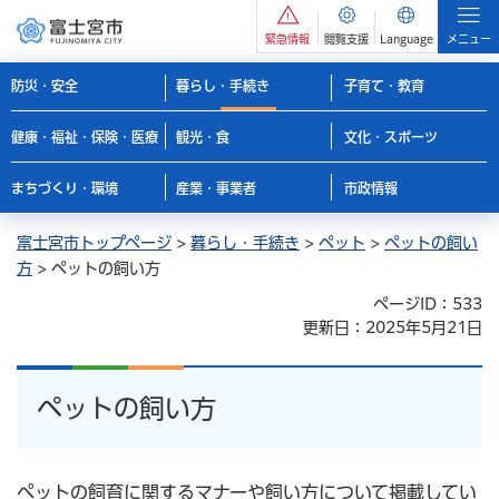
緊急情報
閲覧支援
Language
メニュー
防災・安全
暮らし・手続き
子育て・教育
健康・福祉・保険・医療
観光・食
文化・スポーツ
まちづくり・環境
産業・事業者
市政情報
富士宮市トップページ
>
暮らし・手続き
>
ペット
>
ペットの飼い
方
> ペットの飼い方
ページID：533
更新日：2025年5月21日
ペットの飼い方
ペットの飼育に関するマナーや飼い方について掲載してい