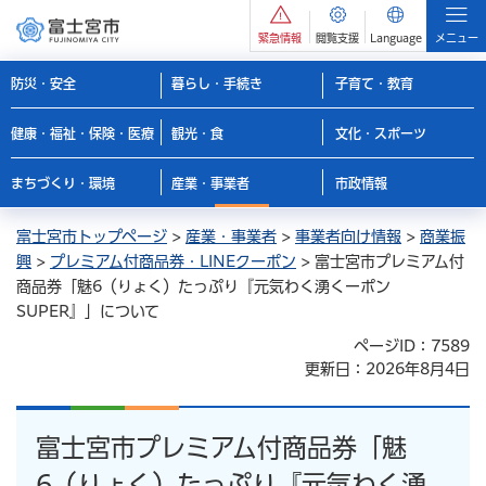
緊急情報
閲覧支援
Language
メニュー
防災・安全
暮らし・手続き
子育て・教育
健康・福祉・保険・医療
観光・食
文化・スポーツ
まちづくり・環境
産業・事業者
市政情報
富士宮市トップページ
>
産業・事業者
>
事業者向け情報
>
商業振
興
>
プレミアム付商品券・LINEクーポン
> 富士宮市プレミアム付
商品券「魅6（りょく）たっぷり『元気わく湧くーポン
SUPER』」について
ページID：7589
更新日：2026年8月4日
富士宮市プレミアム付商品券「魅
6（りょく）たっぷり『元気わく湧