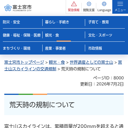
緊急情報
閲覧支援
Language
メニュー
防災・安全
暮らし・手続き
子育て・教育
健康・福祉・保険・医療
観光・食
文化・スポーツ
まちづくり・環境
産業・事業者
市政情報
富士宮市トップページ
>
観光・食
>
世界遺産としての富士山
>
富
士山スカイラインの交通規制
> 荒天時の規制について
ページID：8000
更新日：2026年7月2日
荒天時の規制について
富士山スカイラインは、累積雨量が200mmを超えると通